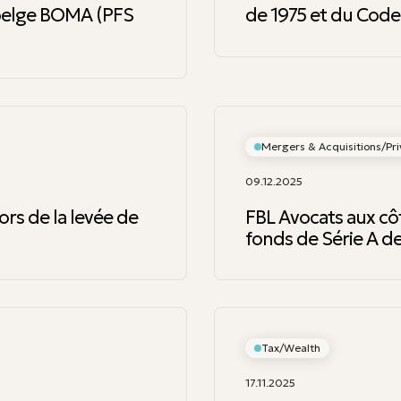
é belge BOMA (PFS
de 1975 et du Cod
Mergers & Acquisitions/Pri
09.12.2025
rs de la levée de
FBL Avocats aux cô
fonds de Série A de
Tax/Wealth
17.11.2025