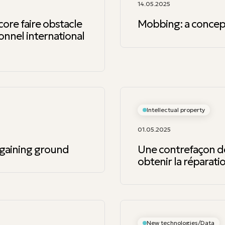
14.05.2025
core faire obstacle
Mobbing: a concep
onnel international
Intellectual property
01.05.2025
s gaining ground
Une contrefaçon de
obtenir la réparat
New technologies/Data