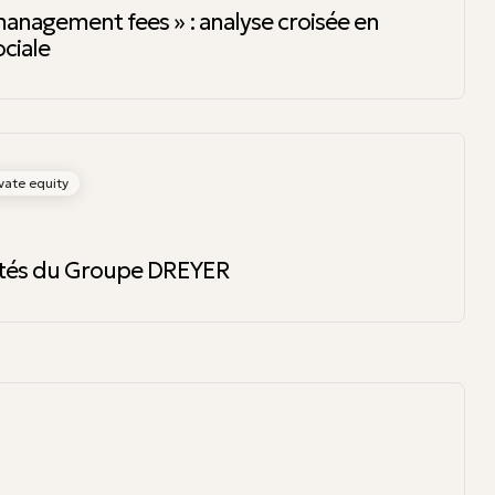
anagement fees » : analyse croisée en
ociale
vate equity
ôtés du Groupe DREYER