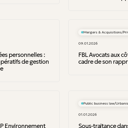
Mergers & Acquisitions/Pri
09.01.2026
ées personnelles :
FBL Avocats aux c
pératifs de gestion
cadre de son rap
se
Public business law/Urban
01.01.2026
ASP Environnement
Sous-traitance dans 