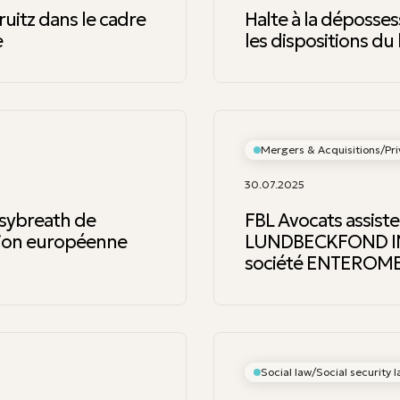
ruitz dans le cadre
Halte à la déposses
e
les dispositions du
Mergers & Acquisitions/Pri
30.07.2025
asybreath de
FBL Avocats assis
Union européenne
LUNDBECKFOND INVE
société ENTEROM
Social law/Social security 