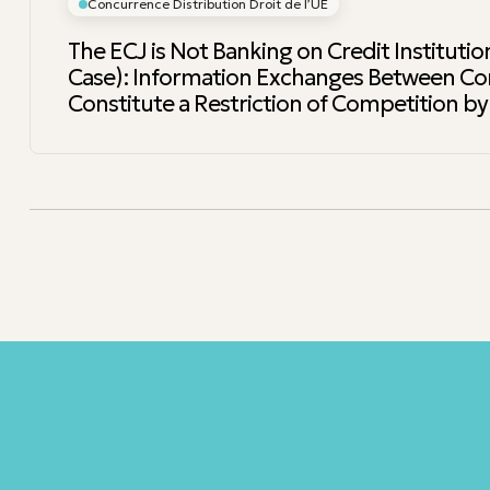
Concurrence Distribution Droit de l’UE
The ECJ is Not Banking on Credit Instituti
Case): Information Exchanges Between C
Constitute a Restriction of Competition by