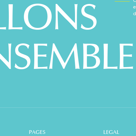
LLONS
C
e
d
NSEMBLE
PAGES
LEGAL