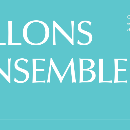
LLONS
C
e
d
NSEMBLE