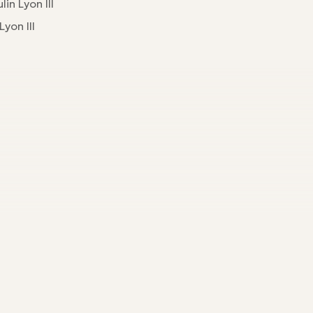
in Lyon III
yon III