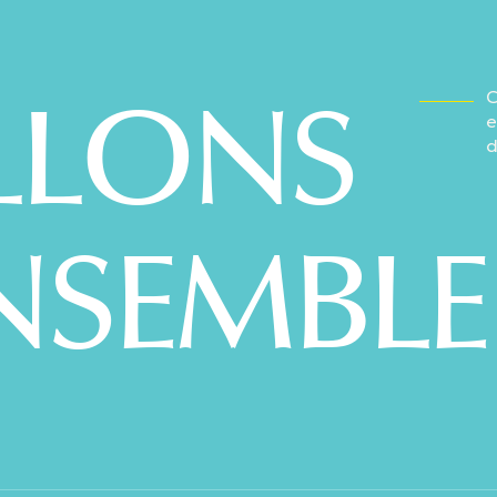
LLONS
C
e
d
NSEMBLE