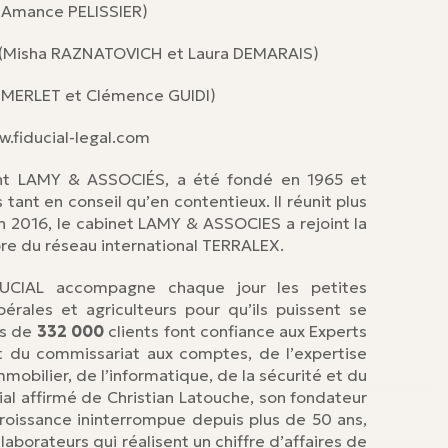
t Amance PELISSIER)
MY (Misha RAZNATOVICH et Laura DEMARAIS)
vid MERLET et Clémence GUIDI)
w.fiducial-legal.com
nt LAMY & ASSOCIÉS, a été fondé en 1965 et
tant en conseil qu’en contentieux. Il réunit plus
En 2016, le cabinet LAMY & ASSOCIES a rejoint la
re du réseau international TERRALEX.
 FIDUCIAL accompagne chaque jour les petites
bérales et agriculteurs pour qu’ils puissent se
ès de
332 000
clients font confiance aux Experts
t du commissariat aux comptes, de l’expertise
mmobilier, de l’informatique, de la sécurité et du
al affirmé de Christian Latouche, son fondateur
croissance ininterrompue depuis plus de 50 ans,
laborateurs qui réalisent un chiffre d’affaires de