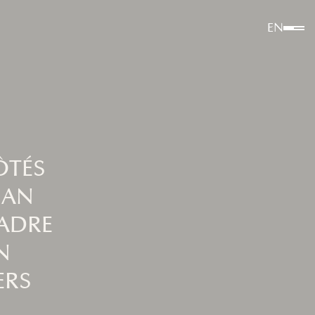
EN
ÔTÉS
 AN
ADRE
N
ERS